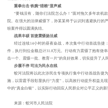
重拳出击 铁腕“猎赖”显声威
“要钱没有，随你们法院怎么办！”面对拖欠多年农机
院。在强大的法律威慑下，孙某某终于认识到逃避执行的严
纷案件得以圆满执结。
战果丰硕 首捷震慑扬法威
经过连续14小时的昼夜奋战，本次集中行动首战告捷：
件，执行到位金额总计31.8万元。行动有力震慑了抱有
击一个、震慑一批、教育一片”的良好效果，切实提升了人
步履不停 司法为民永在线
蛟河法院将以此次涉民生专项执行集中行动首战告捷
施，以雷霆手段彰显执行“力度”，以高效行动提升权益兑现
中的“真金白银”，以实际行动回应人民群众对公平正义的
来源：蛟河市人民法院