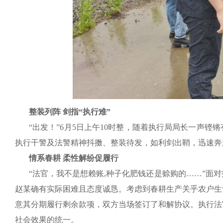
整装列阵 剑指“执行难”
“出发！”6月5日上午10时整，随着执行局局长一声铿锵
执行干警及法警精神抖擞、整装待发，如利剑出鞘，迅速奔
情系春耕 柔性解纷促履行
“法官，我不是想赖账,种子化肥钱还是赊购的……”面
赵某确有实际困难且态度诚恳。考虑到春耕生产关乎农户生
意其分期履行剩余款项，双方当场签订了和解协议。执行法
社会效果的统一。