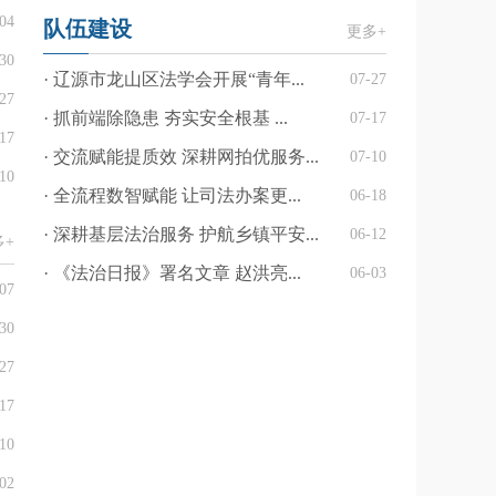
04
队伍建设
更多+
30
· 辽源市龙山区法学会开展“青年...
07-27
27
· 抓前端除隐患 夯实安全根基 ...
07-17
17
· 交流赋能提质效 深耕网拍优服务...
07-10
10
· 全流程数智赋能 让司法办案更...
06-18
· 深耕基层法治服务 护航乡镇平安...
06-12
多+
· 《法治日报》署名文章 赵洪亮...
06-03
07
30
27
17
10
02