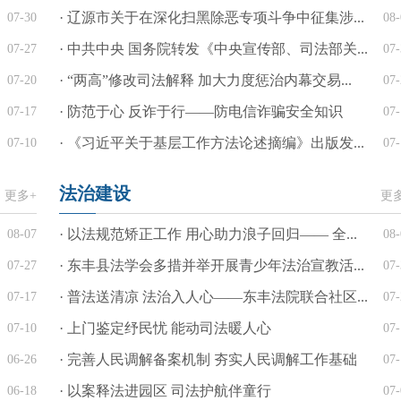
· 辽源市关于在深化扫黑除恶专项斗争中征集涉...
07-30
08-
· 中共中央 国务院转发《中央宣传部、司法部关...
07-27
07-
· “两高”修改司法解释 加大力度惩治内幕交易...
07-20
07-
· 防范于心 反诈于行——防电信诈骗安全知识
07-17
07-
· 《习近平关于基层工作方法论述摘编》出版发...
07-10
07-
法治建设
更多+
更
· 以法规范矫正工作 用心助力浪子回归—— 全...
08-07
08-
· 东丰县法学会多措并举开展青少年法治宣教活...
07-27
07-
· 普法送清凉 法治入人心——东丰法院联合社区...
07-17
07-
· 上门鉴定纾民忧 能动司法暖人心
07-10
07-
· 完善人民调解备案机制 夯实人民调解工作基础
06-26
07-
· 以案释法进园区 司法护航伴童行
06-18
07-