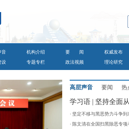
网
声音
机构介绍
要闻
权威发布
建设
专题专栏
政法视频
理论研究
高层声音
要闻
热
学习语 | 坚持全面
· 坚定不移与黑恶势力斗争到
· 陈文清在全国扫黑除恶专项斗