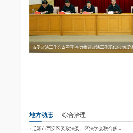
市委政法工作会议召开 奋力推进政法工作现代化 为辽源.
市委政法工作会议召开 凝聚政法智慧 强化履职担当 以平.
省委政法工作会议召开 为奋力推动吉林高质量发展明显进
李明伟：打造新时代“枫桥经验”吉林样板 提升矛盾纠纷..
我市举办政法干警政治素养提升培训暨新时代政法大讲
地方动态
综合治理
· 辽源市西安区委政法委、区法学会联合多...