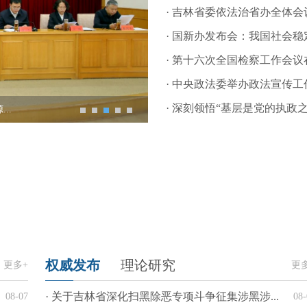
· 吉林省委依法治省办全体会议
· 国新办发布会：我国社会稳定
· 第十六次全国检察工作会议在
· 中央政法委举办政法宣传工作
· 深刻领悟“基层是党的执政
..
..
...
.
堂
权威发布
理论研究
更多+
更
· 关于吉林省深化扫黑除恶专项斗争征集涉黑涉...
08-07
08-