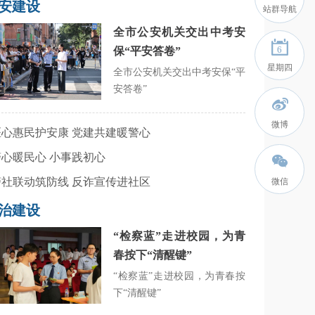
安建设
站群导航
全市公安机关交出中考安
6
保“平安答卷”
星期四
全市公安机关交出中考安保“平
安答卷”
微博
 医心惠民护安康 党建共建暖警心
 警心暖民心 小事践初心
 警社联动筑防线 反诈宣传进社区
微信
治建设
“检察蓝”走进校园，为青
春按下“清醒键”
“检察蓝”走进校园，为青春按
下“清醒键”