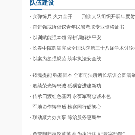
队伍建设
· 实弹练兵 火力全开——刑侦支队组织开展年度
· 奋进强戒所倡议青年民警考取专业资格证书
· 以训赋能强本领 深耕调解护平安
· 长春中院圆满完成全国法院第三十八届学术讨
· 以案为鉴强规范 筑牢执法安全线
· 铸魂提能 强基固本 全市司法所所长培训会圆满
· 赓续荣光铸忠诚 砥砺奋进建新功
· 传承四渡红色基因 永葆军警忠诚本色
· 军地协作铸坚盾 检察同行砺初心
· 联动聚力办实事 综治服务惠民生
· 单套制归档改革落地 为执行注入“数字动能”