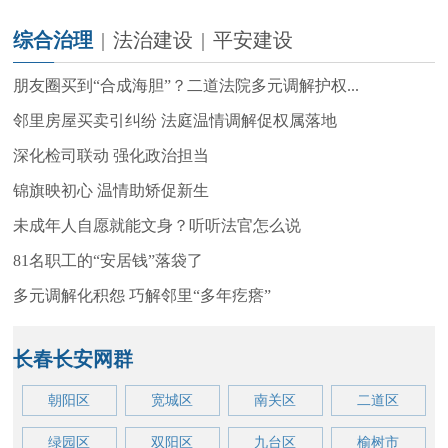
综合治理
|
法治建设
|
平安建设
朋友圈买到“合成海胆”？二道法院多元调解护权...
邻里房屋买卖引纠纷 法庭温情调解促权属落地
深化检司联动 强化政治担当
锦旗映初心 温情助矫促新生
未成年人自愿就能文身？听听法官怎么说
81名职工的“安居钱”落袋了
多元调解化积怨 巧解邻里“多年疙瘩”
长春长安网群
朝阳区
宽城区
南关区
二道区
绿园区
双阳区
九台区
榆树市