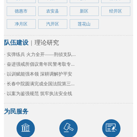
德惠市
农安县
新区
经开区
净月区
汽开区
莲花山
队伍建设
|
理论研究
· 实弹练兵 火力全开——刑侦支队...
· 奋进强戒所倡议青年民警考取专...
· 以训赋能强本领 深耕调解护平安
· 长春中院圆满完成全国法院第三...
· 以案为鉴强规范 筑牢执法安全线
为民服务