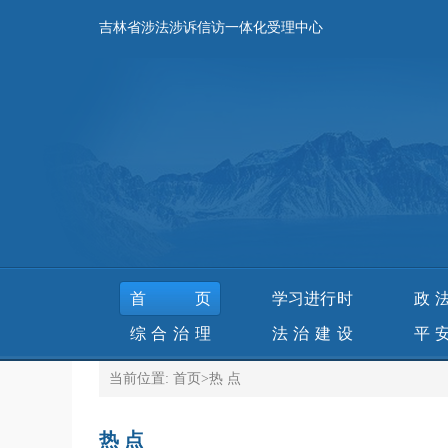
吉林省涉法涉诉信访一体化受理中心
首页
学习进行时
政
综合治理
法治建设
平
当前位置:
首页
>
热 点
热 点