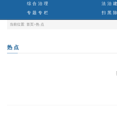
综合治理
法治
专题专栏
扫黑
当前位置:
首页
>
热 点
热 点