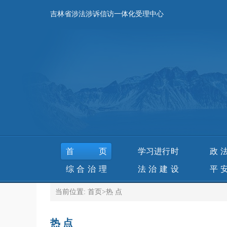
吉林省涉法涉诉信访一体化受理中心
首页
学习进行时
政
综合治理
法治建设
平
当前位置:
首页
>
热 点
热 点