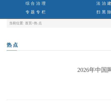
综合治理
法治
专题专栏
扫黑
当前位置:
首页
>
热 点
热 点
2026年中