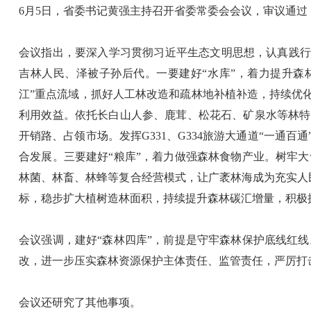
6月5日，省委书记黄强主持召开省委常委会会议，审议通过《吉
会议指出，要深入学习贯彻习近平生态文明思想，认真践行
吉林人民、泽被子孙后代。一要建好“水库”，着力提升森
江”重点流域，抓好人工林改造和疏林地补植补造，持续优化
利用效益。依托长白山人参、鹿茸、松花石、矿泉水等林特
开销路、占领市场。发挥G331、G334旅游大通道“一通
合发展。三要建好“粮库”，着力做强森林食物产业。树牢
林菌、林畜、林蜂等复合经营模式，让广袤林海成为充实人民“
标，稳步扩大植树造林面积，持续提升森林碳汇增量，积极
会议强调，建好“森林四库”，前提是守牢森林保护底线红
改，进一步压实森林资源保护主体责任、监管责任，严厉打
会议还研究了其他事项。