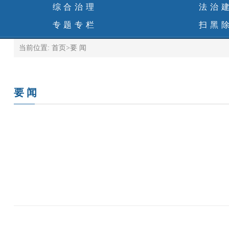
综合治理
法治
专题专栏
扫黑
当前位置:
首页
>
要 闻
要 闻