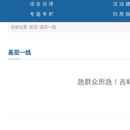
综合治理
法治
专题专栏
扫黑
当前位置:
首页
>
基层一线
基层一线
急群众所急！吉