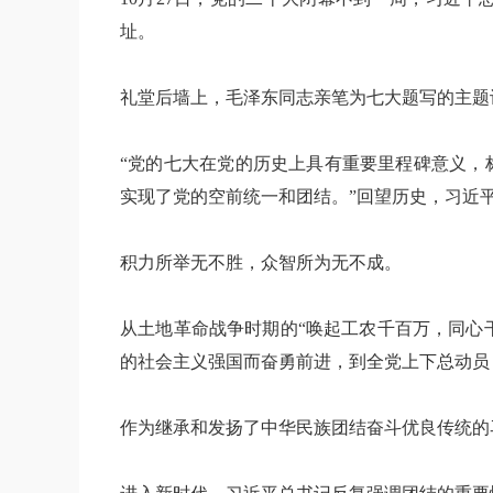
址。
礼堂后墙上，毛泽东同志亲笔为七大题写的主题
“党的七大在党的历史上具有重要里程碑意义，
实现了党的空前统一和团结。”回望历史，习近
积力所举无不胜，众智所为无不成。
从土地革命战争时期的“唤起工农千百万，同心
的社会主义强国而奋勇前进，到全党上下总动员
作为继承和发扬了中华民族团结奋斗优良传统的