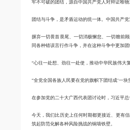
牢不可破的团结，源自中国共产党人对辩证唯物
团结与斗争，是矛盾运动的统一体。中国共产党
摒弃一切畏首畏尾、一切消极懈怠、一切瞻前顾
同各种错误言行作斗争，并在这种斗争中更加团
“心往一处想、劲往一处使，推动中华民族伟大
“全党全国各族人民要在党的旗帜下团结成‘一块
在参加党的二十大广西代表团讨论时，习近平总
今天，我们比历史上任何时期都更接近、更有信
筑起防范化解各种风险挑战的铜墙铁壁。