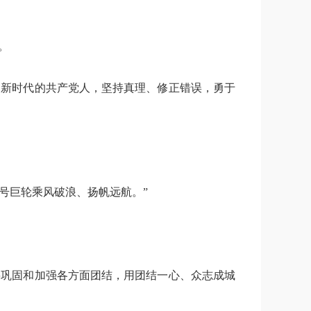
。
，新时代的共产党人，坚持真理、修正错误，勇于
号巨轮乘风破浪、扬帆远航。”
要巩固和加强各方面团结，用团结一心、众志成城