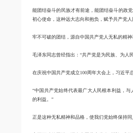
能团结奋斗的民族才有前途，能团结奋斗的政党
初心使命，这种远大志向和抱负，赋予共产党人
牢不可破的团结，源自中国共产党人无私的精神
毛泽东同志曾经指出：“共产党是为民族、为人
在庆祝中国共产党成立100周年大会上，习近
“中国共产党始终代表最广大人民根本利益，与
的利益。”
正是这种无私精神和品格，使我们党始终保持同