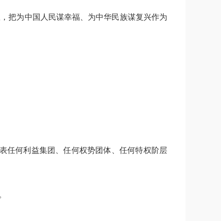
想，把为中国人民谋幸福、为中华民族谋复兴作为
代表任何利益集团、任何权势团体、任何特权阶层
。