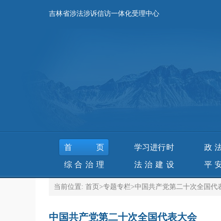
吉林省涉法涉诉信访一体化受理中心
首页
学习进行时
政
综合治理
法治建设
平
当前位置:
首页
>
专题专栏
>
中国共产党第二十次全国代
中国共产党第二十次全国代表大会