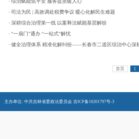
· 综治赋能筑平安 服务提质暖人心
· 司法为民 | 高效调处税费争议 暖心化解民生难题
· 深耕综合治理第一线 以案释法赋能基层解纷
· “一扇门”通办 “一站式”解忧
· 健全治理体系 精准化解纠纷——长春市二道区综治中心
首页
1
主办单位: 中共吉林省委政法委员会
吉ICP备10201797号-3