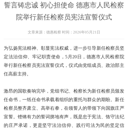
誓言铸忠诚 初心担使命 德惠市人民检察
院举行新任检察员宪法宣誓仪式
文章来源：
德惠检察
时间：
2026年05月21日
为弘扬宪法精神、彰显宪法权威，进一步引导新任检察员坚
定法治信仰、牢记职责使命，5月20日，德惠市人民检察院
举行新任检察员宪法宣誓仪式，仪式由党组成员、政治部主
任高薪主持。
激昂的国歌奏响完毕，党组书记、检察长为新任检察员颁发
任命书，一纸任命书承载着组织的重托与群众的期盼。新任
检察员整齐肃立、高举右拳，在领誓人的带领下向国旗庄严
宣誓。铿锵有力的誓词掷地有声，既是忠于宪法、恪守法纪
的庄严承诺，更是坚守法治信仰、践行司法为民的坚定信