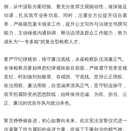
例，从中汲取办案经验。要充分发挥主观能动性，做深做足
功课，扎实筑牢业务功底。同时，注重全方位提升综合素
养，严格规范案卡填录工作，提升公文写作与法律文书撰写
能力，主动锤炼沟通协调、释法说理及群众工作能力，努力
成长为“一专多能”的复合型检察人才。
要严守纪律规矩，恪守廉洁底线，永葆检察队伍清廉正气。
全体检察员要始终把纪律规矩挺在前面，严格遵守党章党规
党纪，时刻做到知敬畏、存戒惧、守底线。坚持公正用权、
依法用权、廉洁用权，自觉涵养清风正气，坚守职业操守，
筑牢拒腐防变的思想防线，始终保持忠诚、为民、担当、公
正、廉洁的优良作风与政治本色。
誓言铮铮催奋进，初心如磐向未来。此次宪法宣誓仪式进一
步凝聚了担当履职的奋进力量，提振了干事创业的精气神。