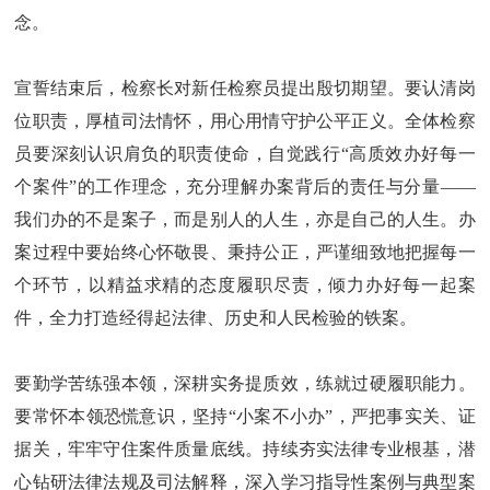
念。
宣誓结束后，检察长对新任检察员提出殷切期望。要认清岗
位职责，厚植司法情怀，用心用情守护公平正义。全体检察
员要深刻认识肩负的职责使命，自觉践行“高质效办好每一
个案件”的工作理念，充分理解办案背后的责任与分量——
我们办的不是案子，而是别人的人生，亦是自己的人生。办
案过程中要始终心怀敬畏、秉持公正，严谨细致地把握每一
个环节，以精益求精的态度履职尽责，倾力办好每一起案
件，全力打造经得起法律、历史和人民检验的铁案。
要勤学苦练强本领，深耕实务提质效，练就过硬履职能力。
要常怀本领恐慌意识，坚持“小案不小办”，严把事实关、证
据关，牢牢守住案件质量底线。持续夯实法律专业根基，潜
心钻研法律法规及司法解释，深入学习指导性案例与典型案