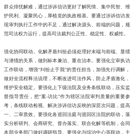
群众排忧解难，通过涉诉信访更好了解民情、集中民智、维
护民利、凝聚民心，厚植党的执政根基。要通过涉诉信访发
现审判执行工作中的不足，通过解决源头、前端的问题，规
范司法权力运行，提高司法裁判公正性、稳定性、权威性。
强化协同联动。化解矛盾纠纷必须处理好末端与前端、显绩
与潜绩的关系，做到标本兼治、重在治本。要强化立审执访
工作联动，增强“纠纷止于我”的责任担当，加强先行调解，
做好全流程释法说理，不断改进司法作风，防止矛盾激化，
维护安全稳定。要强化上下级法院及业务条线联动，压实监
督指导责任，把“案-访比”作为辖区法院审判质量的重要参
考，条线联动检视、解决涉诉信访反映的深层次问题，提高
一、二审质效。要强化各巡回法庭与巡回区法院的联动，落
实分析研判、会商研究、督办落实、联合化解等机制，会同
本部业务部门做好调研指导。要强化与综治中心等联动，主