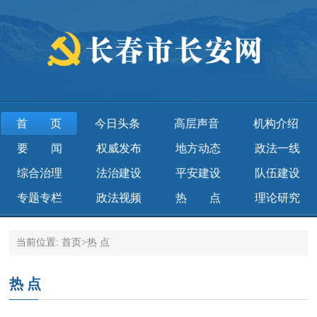
首页
今日头条
高层声音
机构介绍
要 闻
权威发布
地方动态
政法一线
综合治理
法治建设
平安建设
队伍建设
专题专栏
政法视频
热 点
理论研究
当前位置:
首页
>
热 点
热 点