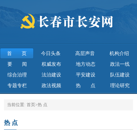
首页
今日头条
高层声音
机构介绍
要 闻
权威发布
地方动态
政法一线
综合治理
法治建设
平安建设
队伍建设
专题专栏
政法视频
热 点
理论研究
当前位置:
首页
>
热 点
热 点