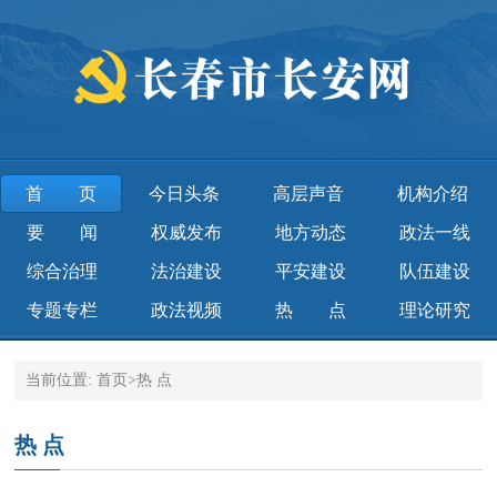
首页
今日头条
高层声音
机构介绍
要 闻
权威发布
地方动态
政法一线
综合治理
法治建设
平安建设
队伍建设
专题专栏
政法视频
热 点
理论研究
当前位置:
首页
>
热 点
热 点