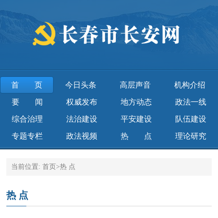
首页
今日头条
高层声音
机构介绍
要 闻
权威发布
地方动态
政法一线
综合治理
法治建设
平安建设
队伍建设
专题专栏
政法视频
热 点
理论研究
当前位置:
首页
>
热 点
热 点