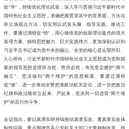
促“学”，持续强化理论武装，深入学习贯彻习近平新时代中
国特色社会主义思想，准确把握贯穿其中的世界观、方法论
和立场观点方法，切实用以武装头脑、指导实践、推动工
作。要通过调研促“悟”，用心领悟党的创新理论蕴含的强大
真理力量、独特思想魅力、巨大实践伟力，更加深刻认识到
习近平总书记成为党中央的核心、全党的核心是众望所归、
人心所向，习近平新时代中国特色社会主义思想成为党和国
家的指导思想是理所当然、势所必然，夯实坚定拥护“两个
确立”、坚决做到“两个维护”的思想根基。要通过调研
促“做”，进一步推动全警把准政治机关定位，进一步把政治
纪律和政治规矩立起来、严起来，坚决同一切违背“两个维
护”的言行作斗争。
会议指出，要以真调实研持续推动真查实改。要真查实改体
制性问题，重点围绕市县公安机关大部门大警种制改革，指