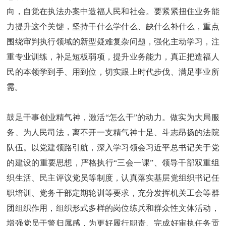
向，自觉在执法办案中造福人民和社会。要紧紧扭住业务能
力提升这个关键，坚持干什么学什么、缺什么补什么，重点
围绕审判执行领域的新型疑难复杂问题，强化主动学习，注
重专业训练，补足短板弱项，提升业务能力，真正把造福人
民的本领学到手、用到位，切实跟上时代步伐、满足事业所
需。
鼓足干事创业精气神，激活“怎么干”的动力。做实为大局服
务、为人民司法，离不开一支精气神十足、斗志昂扬的法院
队伍。以党建领路引航，深入学习领会习近平总书记关于党
的建设的重要思想，严格执行“三会一课”、领导干部双重组
织生活、民主评议党员等制度，认真落实基层党组织书记任
职培训、党务干部定期轮训等要求，充分发挥机关工会等群
团组织作用，组织形式多样的岗位练兵和群众性文体活动，
增强党员干警归属感，为更好履行职责、完成好审执任务贡