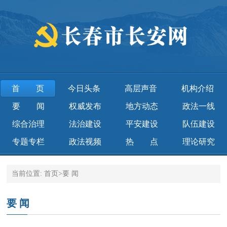
首页
今日头条
高层声音
机构介绍
要 闻
权威发布
地方动态
政法一线
综合治理
法治建设
平安建设
队伍建设
专题专栏
政法视频
热 点
理论研究
当前位置:
首页
>
要 闻
要 闻