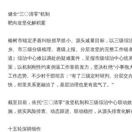
健全“三〇清零”机制
靶向攻坚化解积案
榆树市锚定矛盾纠纷抓早抓小、源头减量目标，以三级综治中
乡、市三级分级梳理、逐级上报、分层攻坚的完整工作链条
道）综治中心难以调处的疑难案件，呈报市级综治中心统筹
策，以机制刚性约束倒逼工作靠前发力，坚决杜绝“小事拖
工作态势。不少村干部坦言：“有了三级定时研判、分层交
快，邻里关系更融洽了，基层治理也更有底气了。”
截至目前，依托“三〇清零”攻坚机制和三级综治中心联动
施，抓实风险排查、动态跟进、联动稳控，从源头排查化解
十五轮深耕细作