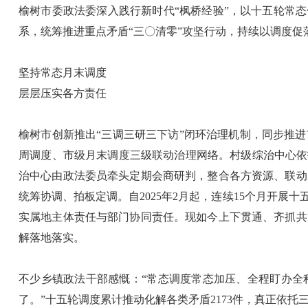
榆树市委政法委深入践行新时代“枫桥经验”，以十五轮常
系，统筹推进重点矛盾“三〇清零”攻坚行动，持续以调度
坚持常态月末调度
层层压实各方责任
榆树市创新推出“三调三研三下访”闭环治理机制，同步推
周调度、市级月末调度三级联动治理网络。村级综治中心依
治中心由政法委员牵头定期会商研判，整合各方资源、联动
统筹协调、拍板定调。自2025年2月起，连续15个月开
实属地主体责任与部门协同责任。现如今上下贯通、齐抓共
解落地落实。
不少乡镇政法干部感慨：“常态调度常态加压、全程盯办全
了。”十五轮调度累计推动化解各类矛盾2173件，真正依