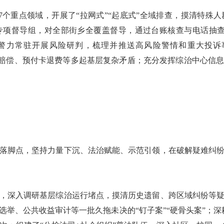
7个重点领域，开展了“拉网式”“起底式”全域排查，摸清特殊
项督导组，对全部街乡全覆盖督导，通过台账核查与电话抽查
派驻警力常驻开展风险研判，梳理并推送高风险警情和重大投
解邻里赔偿、预付卡退费等多起基层复杂矛盾；充分发挥综治中心
落脚点，坚持力量下沉、法治赋能、示范引领，在破解疑难纠
），深入调研基层综治运行堵点，摸清历史遗留、跨区域纠纷等
举、公共收益审计等一批久拖未决的“钉子案”“硬骨头案”；深