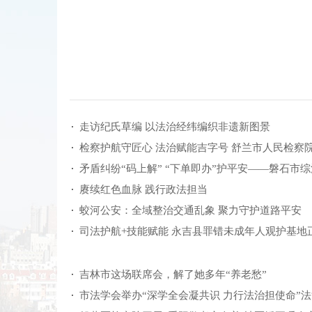
走访纪氏草编 以法治经纬编织非遗新图景
检察护航守匠心 法治赋能吉字号 舒兰市人民检察
矛盾纠纷“码上解” “下单即办”护平安——磐石市
赓续红色血脉 践行政法担当
蛟河公安：全域整治交通乱象 聚力守护道路平安
司法护航+技能赋能 永吉县罪错未成年人观护基地
吉林市这场联席会，解了她多年“养老愁”
市法学会举办“深学全会凝共识 力行法治担使命”