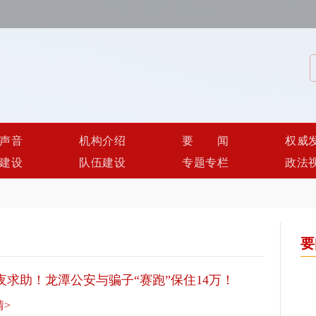
声音
机构介绍
要闻
权威
建设
队伍建设
专题专栏
政法
要
夜求助！龙潭公安与骗子“赛跑”保住14万！
情>