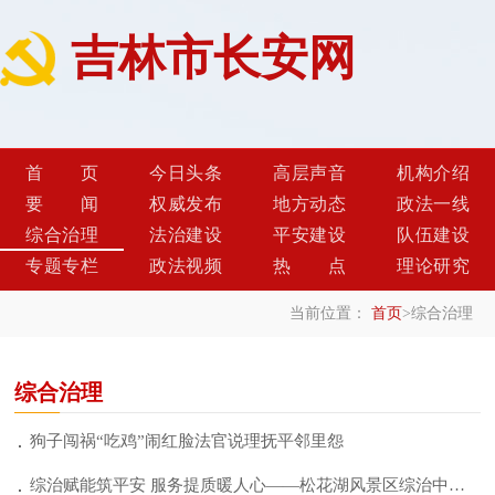
吉林市长安网
首页
今日头条
高层声音
机构介绍
要闻
权威发布
地方动态
政法一线
综合治理
法治建设
平安建设
队伍建设
专题专栏
政法视频
热点
理论研究
当前位置：
首页
>
综合治理
综合治理
狗子闯祸“吃鸡”闹红脸法官说理抚平邻里怨
综治赋能筑平安 服务提质暖人心——松花湖风景区综治中心服务站护航文旅高质量发展