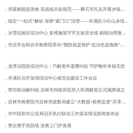
强基赋能提质效 实战练兵促规范——磐石市扎实开展乡镇（街道）综治中心岗位实操演...
锚定“一站式”解纷 深耕“家门口”治理——丰满区小白山乡综治中心建设经验做法
冰雪试验区综治中心 多维施策守牢文旅安全线 精细治理激活冰雪新动能
市法学会联合市检察院举办“预防就是保护 惩治也是挽救”普法进校园活动
龙潭法院驻综治中心：巧解老年退费纠纷 守护晚年幸福无忧
丰满区召开加强综治中心规范化建设工作会议
警司联动解纠纷 吉林市拘留所驻所人民调解室正式揭牌成立
吉林市检察院与吉林市政数局建立“大数据+检察监督”共享协作机制
市中院和市公安局召开执行联动工作落实情况新闻发布会
警企携手筑防线 送教上门护发展