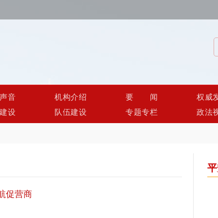
声音
机构介绍
要闻
权威
建设
队伍建设
专题专栏
政法
平
航促营商