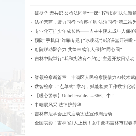
破壁垒 聚共识 公检法同堂“一课”书写协同执法新
法护营商，聚力同行 “检察护航 法治同行”第二站
专业化守护少年成长路——吉林中院未成年人保护
预防“手机口”诈骗专题 | “冰凌花”法治课堂开讲啦
府院联动聚合力 共绘未成年人保护“同心圆”
吉林中院举行“我和宪法有个约定”主题开放日活动
智领检察新篇章—丰满区人民检察院借力AI技术
数智检察：“点单式” 学习，赋能检察工作数字化
【暖心警事】Unbelievable......666、牛！
巾帼展风采 法律护芳华
吉林市法学会正式启动宪法宣传周活动
全国表彰！吉林省1人上榜！女中豪杰吉林市程春