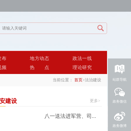
发布
地方动态
政法一线
视频
热点
理论研究
站群导航
当前位置：
首页
>
法治建设
安建设
更多>
政务微信
八一送法进军营、司...
政务微博