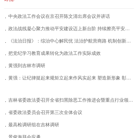
中央政法工作会议在京召开陈文清出席会议并讲话
政法战线凝心聚力推动平安建设迈上新台阶 持续擦亮平安底色 倾力守护万家灯火
《法治日报》：综治中心解民忧 法治护航营商路 机制创新守粮仓 吉林以高水平法治保...
把党纪学习教育成果转化为政法工作实际成效
黄强到吉林市调研
黄强：让纪律挺起来规矩立起来作风实起来 塑造新形象 彰显新担当 实现新作为
吉林省委政法委召开全省扫黑除恶工作推进会暨重点行业领域整治调度会
省委政法委员会召开第三次全体会议
最高检调研组在吉林调研
景俊海拜会应勇