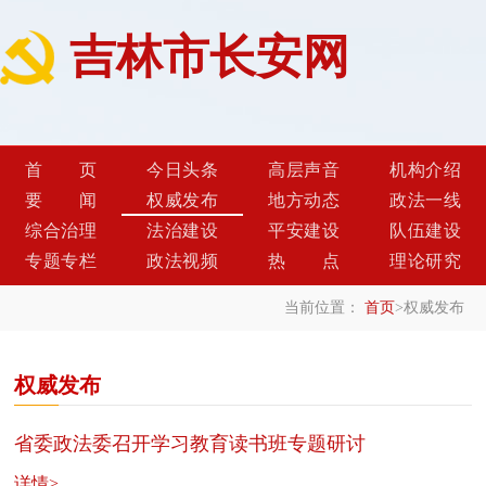
吉林市长安网
首页
今日头条
高层声音
机构介绍
要闻
权威发布
地方动态
政法一线
综合治理
法治建设
平安建设
队伍建设
专题专栏
政法视频
热点
理论研究
当前位置：
首页
>
权威发布
权威发布
省委政法委召开学习教育读书班专题研讨
详情>