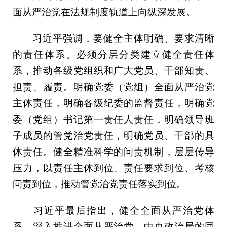
面从严治党在法规制度轨道上向纵深发展。
习近平强调，要健全主体明确、要求清晰
的责任体系。必须分层分类建立健全责任体
系，推动各级党组织和广大党员、干部知责、
担责、履责。明确党委（党组）全面从严治党
主体责任，明确各级纪委的监督责任，明确党
委（党组）书记第一责任人责任，明确领导班
子成员的管党治党责任，明确党员、干部的具
体责任。健全精准科学的问责机制，层层传导
压力，以责任主体到位、责任要求到位、考核
问责到位，推动管党治党责任落实到位。
习近平最后指出，健全全面从严治党体
系、深入推进全面从严治党，中央政治局的同