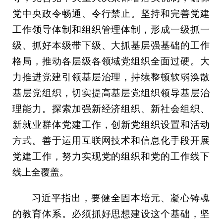
党中央政令畅通、令行禁止。坚持和完善党建
工作领导体制和组织管理体制，形成一级抓一
级、抓好本级带下级、大抓基层强基础的工作
格局，推动各层级各领域党组织全面过硬。大
力推进党建引领基层治理，持续整顿软弱涣散
基层党组织，切实提高基层党组织领导基层治
理能力。探索加强新经济组织、新社会组织、
新就业群体党建工作，创新党组织设置和活动
方式。善于运用互联网技术和信息化手段开展
党建工作，努力实现党的组织和党的工作线下
线上全覆盖。
习近平指出，要健全固本培元、凝心铸魂
的教育体系。必须抓好思想建设这个基础，坚