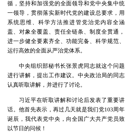
循，坚持和加强党的全面领导和党中央集中统
一领导，贯彻落实新时代党的建设总要求，用
系统思维、科学方法推进管党治党内容全涵
盖、对象全覆盖、责任全链条、制度全贯通，
进一步健全要素齐全、功能完备、科学规范、
运行高效的全面从严治党体系。
中央组织部秘书长张景虎同志就这个问题
进行讲解，提出工作建议。中央政治局的同志
认真听取讲解，并进行了讨论。
习近平在听取讲解和讨论后发表了重要讲
话。他首先表示，再过几天就是我们党103周年
诞辰，我代表党中央，向全国广大共产党员致
以节日的问候！