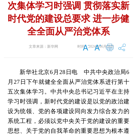
次集体学习时强调 贯彻落实新
时代党的建设总要求 进一步健
全全面从严治党体系
文章来源：
新华网
时间：
2024年06月28日
新华社北京6月28日电 中共中央政治局6
月27日下午就健全全面从严治党体系进行第十
五次集体学习。中共中央总书记习近平在主持
学习时强调，新时代党的建设是以党的政治建
设为统领、党的各项建设同向发力综合发力的
系统工程，必须以党中央关于党的建设的重要
思想、关于党的自我革命的重要思想为根本遵