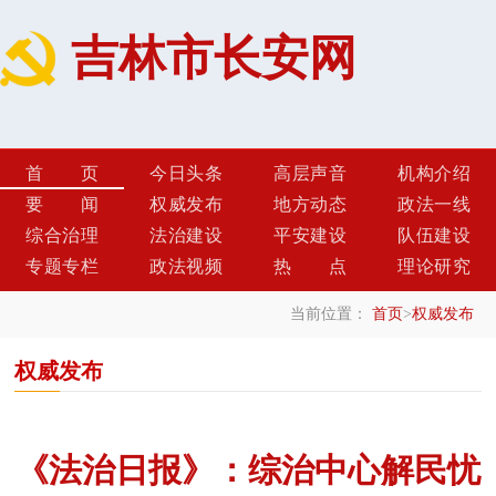
吉林市长安网
首页
今日头条
高层声音
机构介绍
要闻
权威发布
地方动态
政法一线
综合治理
法治建设
平安建设
队伍建设
专题专栏
政法视频
热点
理论研究
当前位置：
首页
>
权威发布
权威发布
《法治日报》：综治中心解民忧