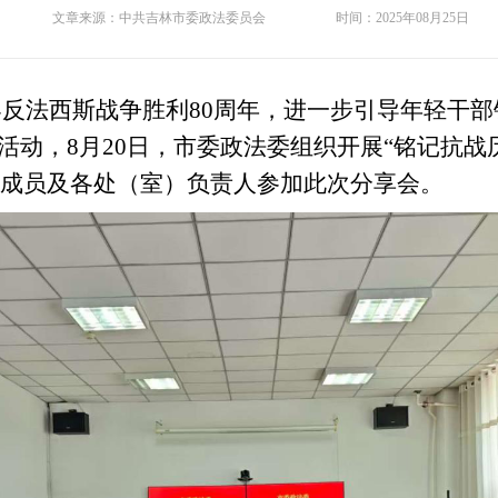
文章来源：
中共吉林市委政法委员会
时间：
2025年08月25日
反法西斯战争胜利80周年
，进一步
引导
年轻
干部
读活动，
8月20日，
市委政法委
组织开展“铭记抗战
成员
及
各处（室）负责人参加此次分享
会
。