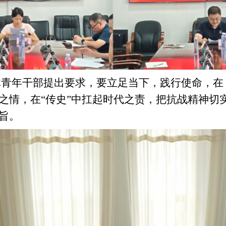
青年干部提出要求，要
立足当下，践行使命，
在
之情，在“传史”中扛起时代之责
，
把
抗战精神
切
旨
。