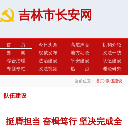
吉林市长安网
首页
今日头条
高层声音
机构介绍
要闻
权威发布
地方动态
政法一线
综合治理
法治建设
平安建设
队伍建设
专题专栏
政法视频
热点
理论研究
当前位置：
首页
>
队伍建设
队伍建设
挺膺担当 奋楫笃行 坚决完成全