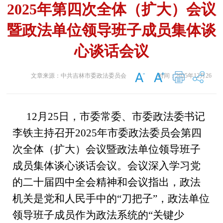
2025年第四次全体（扩大）会议
暨政法单位领导班子成员集体谈
心谈话会议
文章来源：
中共吉林市委政法委员会
时间：
2025年12月26
日
12
月
25
日，市委常委、市委政法委书记
李
铁
主持召开
2025
年市委政法委员会第
四
次全体（扩大）会议
暨政法单位领导班子
成员集体谈心谈话会议
。会议深入学习
党
的二十届四中全会精神和
会议指出，政法
机关是党和人民手中的
“
刀把子
”
，政法单位
领导班子成员作为政法系统的
“
关键少