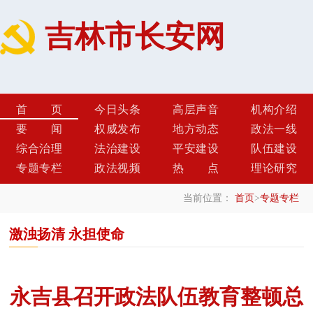
吉林市长安网
首页
今日头条
高层声音
机构介绍
要闻
权威发布
地方动态
政法一线
综合治理
法治建设
平安建设
队伍建设
专题专栏
政法视频
热点
理论研究
当前位置：
首页
>
专题专栏
激浊扬清 永担使命
永吉县召开政法队伍教育整顿总