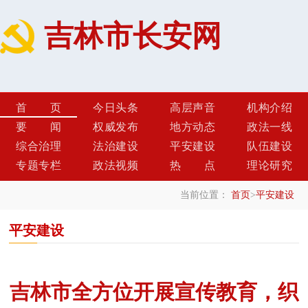
吉林市长安网
首页
今日头条
高层声音
机构介绍
要闻
权威发布
地方动态
政法一线
综合治理
法治建设
平安建设
队伍建设
专题专栏
政法视频
热点
理论研究
当前位置：
首页
>
平安建设
平安建设
吉林市全方位开展宣传教育，织