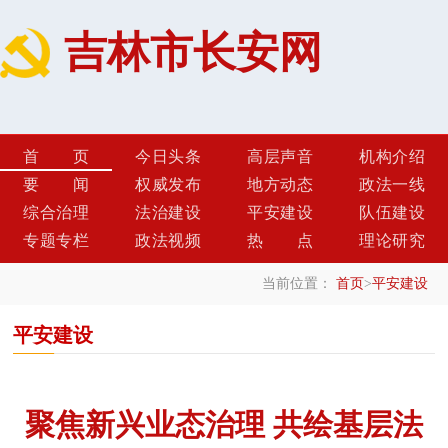
吉林市长安网
首页
今日头条
高层声音
机构介绍
要闻
权威发布
地方动态
政法一线
综合治理
法治建设
平安建设
队伍建设
专题专栏
政法视频
热点
理论研究
当前位置：
首页
>
平安建设
平安建设
聚焦新兴业态治理 共绘基层法