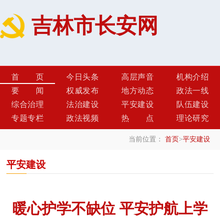
吉林市长安网
首页
今日头条
高层声音
机构介绍
要闻
权威发布
地方动态
政法一线
综合治理
法治建设
平安建设
队伍建设
专题专栏
政法视频
热点
理论研究
当前位置：
首页
>
平安建设
平安建设
暖心护学不缺位 平安护航上学