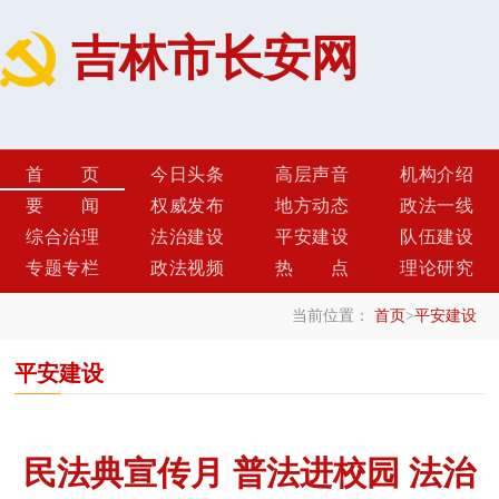
吉林市长安网
首页
今日头条
高层声音
机构介绍
要闻
权威发布
地方动态
政法一线
综合治理
法治建设
平安建设
队伍建设
专题专栏
政法视频
热点
理论研究
当前位置：
首页
>
平安建设
平安建设
民法典宣传月 普法进校园 法治