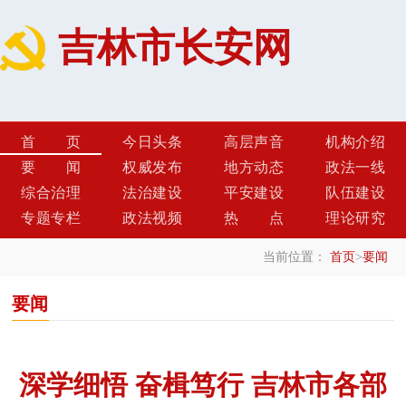
吉林市长安网
首页
今日头条
高层声音
机构介绍
要闻
权威发布
地方动态
政法一线
综合治理
法治建设
平安建设
队伍建设
专题专栏
政法视频
热点
理论研究
当前位置：
首页
>
要闻
要闻
深学细悟 奋楫笃行 吉林市各部