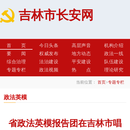
吉林市长安网
首页
今日头条
高层声音
机构介绍
要闻
权威发布
地方动态
政法一线
综合治理
法治建设
平安建设
队伍建设
专题专栏
政法视频
热点
理论研究
当前位置：
首页
>
专题专栏
政法英模
省政法英模报告团在吉林市唱