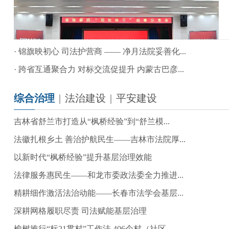
·
锦旗映初心 司法护营商 —— 净月法院妥善化...
·
跨省互通聚合力 对标交流促提升 内蒙古巴彦...
综合治理
|
法治建设
|
平安建设
吉林省舒兰市打造从“枫桥经验”到“舒兰模...
法徽扎根乡土 善治护航民生——吉林市法院厚...
以新时代“枫桥经验”提升基层治理效能
法律服务惠民生——和龙市委政法委全力推进...
精耕细作激活法治动能——长春市法学会基层...
深耕网格履职尽责 司法赋能基层治理
榆树推行“标21贯村”工作法 406个村（社区...