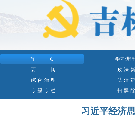
首页
学习进行
要 闻
政法
综合治理
法治
专题专栏
扫黑
习近平经济
吉林省委依法治省办全体会议暨2026年全面依法治省重点任务推进会召开