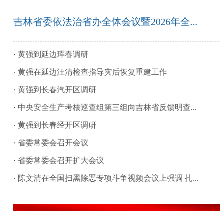
吉林省代表团审议政府工作报告
十四届全国人大四次会议在京开幕 习近平等在主席台就座
全国政协十四届四次会议在京开幕 习近平等党和国家领导人到会祝贺
政法战线多措并举不断加强党的政治建设 把稳思想之舵 凝聚磅礴法治力...
吉林省委依法治省办全体会议暨2026年全...
·
黄强到延边珲春调研
·
黄强在延边汪清检查指导灾后恢复重建工作
·
黄强到长春汽开区调研
·
中央安全生产考核巡查组第三组向吉林省反馈明查...
·
黄强到长春经开区调研
·
省委常委会召开会议
·
省委常委会召开扩大会议
·
陈文清在全国扫黑除恶专项斗争视频会议上强调 扎...