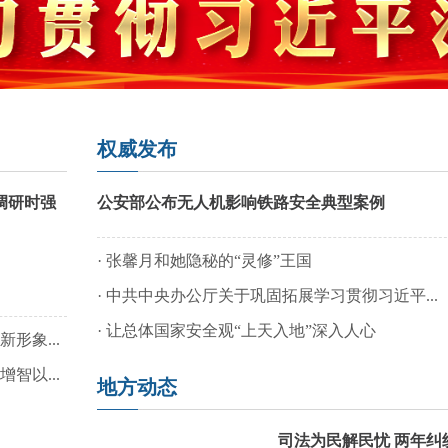
权威发布
调研时强
公安部公布无人机影响铁路安全典型案例
·
张馨月和她隐秘的“灵修”王国
·
中共中央办公厅关于巩固拓展学习贯彻习近平...
·
让总体国家安全观“上天入地”深入人心
形象...
智以...
地方动态
司法为民解民忧 两年纠