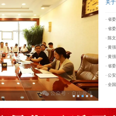
关于
·
省委
·
省委
·
陈文
·
黄强
·
黄强
·
省委
·
公安
·
全国
题党课
动
宣传活动