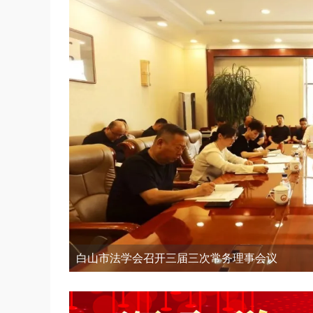
白山市法学会召开三届三次常务理事会议
白山市法学会召开三届三次常务理事会议
宋玉国为市委政法委、市法学会党员干部讲授专
市委政法委与建行社区开展共联共建主题党日活
白山市多部门联合开展普法进宗教场所暨反邪教