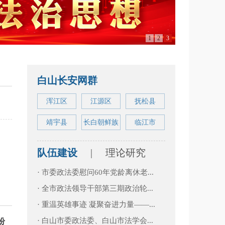
1
2
3
白山长安网群
浑江区
江源区
抚松县
靖宇县
长白朝鲜族
临江市
队伍建设
|
理论研究
· 市委政法委慰问60年党龄离休老...
· 全市政法领导干部第三期政治轮...
· 重温英雄事迹 凝聚奋进力量——...
· 白山市委政法委、白山市法学会...
纷