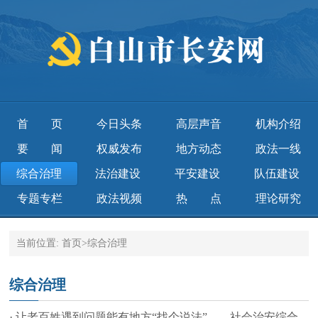
首页
今日头条
高层声音
机构介绍
要闻
权威发布
地方动态
政法一线
综合治理
法治建设
平安建设
队伍建设
专题专栏
政法视频
热点
理论研究
当前位置:
首页
>
综合治理
综合治理
· 让老百姓遇到问题能有地方“找个说法”——社会治安综合