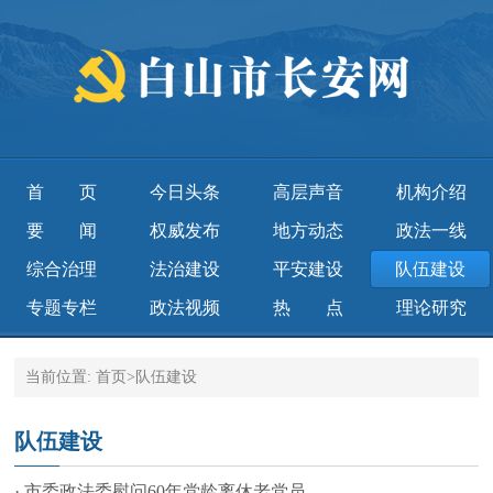
首页
今日头条
高层声音
机构介绍
要闻
权威发布
地方动态
政法一线
综合治理
法治建设
平安建设
队伍建设
专题专栏
政法视频
热点
理论研究
当前位置:
首页
>
队伍建设
队伍建设
· 市委政法委慰问60年党龄离休老党员