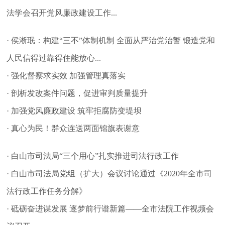
法学会召开党风廉政建设工作...
· 侯淅珉：构建“三不”体制机制 全面从严治党治警 锻造党和
人民信得过靠得住能放心...
· 强化督察求实效 加强管理真落实
· 剖析发改案件问题，促进审判质量提升
· 加强党风廉政建设 筑牢拒腐防变堤坝
· 真心为民！群众连送两面锦旗表谢意
· 白山市司法局“三个用心”扎实推进司法行政工作
· 白山市司法局党组（扩大）会议讨论通过《2020年全市司
法行政工作任务分解》
· 砥砺奋进谋发展 逐梦前行谱新篇——全市法院工作视频会