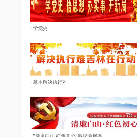
· 学党史
· 基本解决执行难
· "清廉白山 红色初心"微视频展播