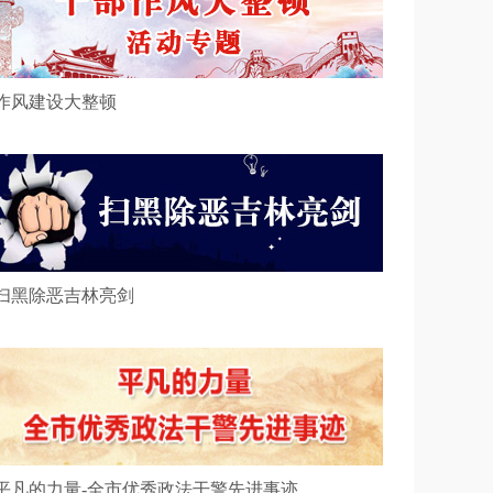
 作风建设大整顿
 扫黑除恶吉林亮剑
 平凡的力量-全市优秀政法干警先进事迹