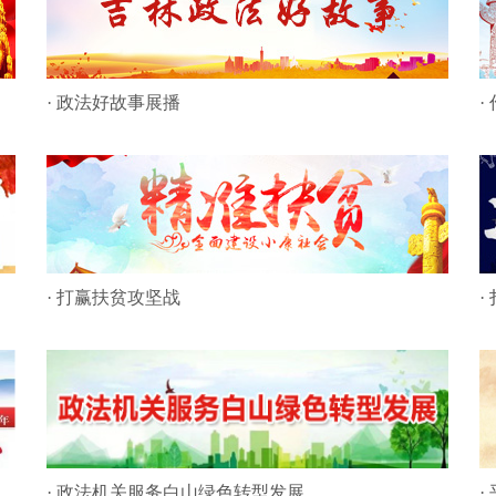
· 政法好故事展播
·
· 打赢扶贫攻坚战
·
· 政法机关服务白山绿色转型发展
·