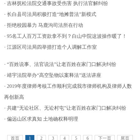
· 吉林抚松法院交通事故受伤害 执行法官解纠纷
· 长白县司法局积极打造“地摊普法”新模式
· 拒绝校园暴力 马鹿沟司法所在行动
· 95名工人百万工资款拿不到？白山中院这波操作暖了！
· 江源区司法局四举措打造个人调解工作室
· “百姓说事、法官说法”让老百姓在家门口解决纠纷
· 靖宇法院举办“高空坠物以案释法”送法讲座
· 2019年度律师考核工作顺利完成我市律师机构及律师人数
再创新高
· 共建“无讼社区、无讼村屯”让老百姓在家门口解决纠纷
· 偏远山区求真知 土地确权释明理
首页
1
2
3
4
5
6
下一页
尾页