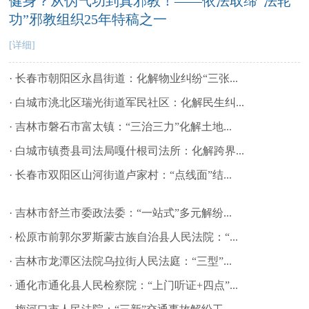
健身？从伪气功到真邪教！——依法取缔“法轮
功”邪教组织25年特稿之一
[详细]
· 长春市朝阳区永昌街道：化解物业纠纷“三张...
· 白城市洮北区瑞光街道军民社区：化解民生纠...
· 吉林市磐石市富太镇：“三治三力”化解土地...
· 白城市镇赉县司法局嘎什根司法所：化解跨界...
· 长春市双阳区山河街道卢家村：“点线面”结...
· 吉林市舒兰市委政法委：“一站式”多元解纷...
· 松原市前郭尔罗斯蒙古族自治县人民法院：“...
· 吉林市龙潭区法院乌拉街人民法庭：“三型”...
· 通化市通化县人民检察院：“上门听证+四点”...