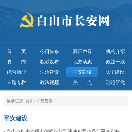
首页
今日头条
高层声音
机构介绍
要闻
权威发布
地方动态
政法一线
综合治理
法治建设
平安建设
队伍建设
专题专栏
政法视频
热点
理论研究
当前位置:
首页
>
平安建设
平安建设
· 白山市打击治理电信网络新型违法犯罪动员部署会召开