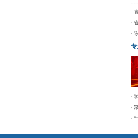
·
·
·
专
·
·
·