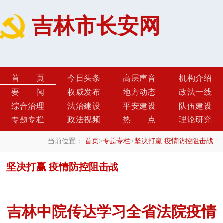
吉林市长安网
首页
今日头条
高层声音
机构介绍
要闻
权威发布
地方动态
政法一线
综合治理
法治建设
平安建设
队伍建设
专题专栏
政法视频
热点
理论研究
当前位置：
首页
>
专题专栏
>
坚决打赢 疫情防控阻击战
坚决打赢 疫情防控阻击战
吉林中院传达学习全省法院疫情