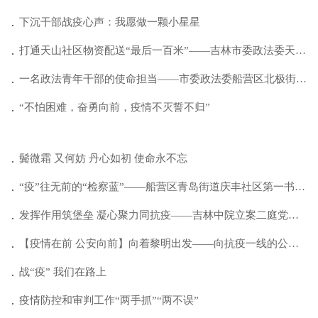
下沉干部战疫心声：我愿做一颗小星星
打通天山社区物资配送“最后一百米”——吉林市委政法委天山社区抗疫小分队工作纪...
一名政法青年干部的使命担当——市委政法委船营区北极街道挂职干部庞子玲的抗疫故...
“不怕困难，奋勇向前，疫情不灭誓不归”
鬓微霜 又何妨 丹心如初 使命永不忘
“疫”往无前的“检察蓝”——船营区青岛街道庆丰社区第一书记苗桂成疫情防控工作...
发挥作用筑堡垒 凝心聚力同抗疫——吉林中院立案二庭党支部抗疫纪实
【疫情在前 公安向前】向着黎明出发——向抗疫一线的公安民警辅警致敬
战“疫” 我们在路上
疫情防控和审判工作“两手抓”“两不误”