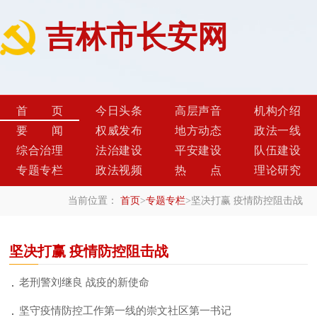
吉林市长安网
首页
今日头条
高层声音
机构介绍
要闻
权威发布
地方动态
政法一线
综合治理
法治建设
平安建设
队伍建设
专题专栏
政法视频
热点
理论研究
当前位置：
首页
>
专题专栏
>
坚决打赢 疫情防控阻击战
坚决打赢 疫情防控阻击战
老刑警刘继良 战疫的新使命
坚守疫情防控工作第一线的崇文社区第一书记